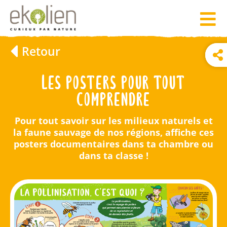
Retour
Les posters pour tout
comprendre
Pour tout savoir sur les milieux naturels et
la faune sauvage de nos régions, affiche ces
posters documentaires dans ta chambre ou
dans ta classe !