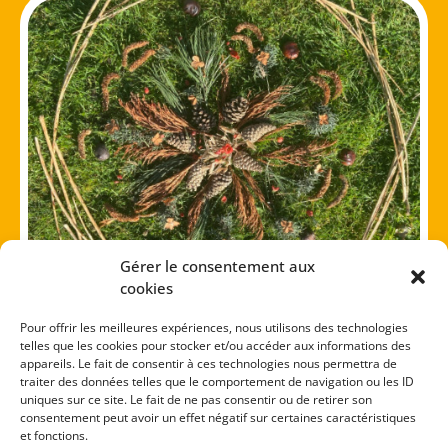
Gérer le consentement aux
cookies
TON MANDALA NATURE
Pour offrir les meilleures expériences, nous utilisons des technologies
Dans la nature, rassemble des fleurs, des
telles que les cookies pour stocker et/ou accéder aux informations des
feuilles, des branches, des petits cailloux et
appareils. Le fait de consentir à ces technologies nous permettra de
d’autres éléments de ton choix. Puis réalise…
traiter des données telles que le comportement de navigation ou les ID
uniques sur ce site. Le fait de ne pas consentir ou de retirer son
consentement peut avoir un effet négatif sur certaines caractéristiques
et fonctions.