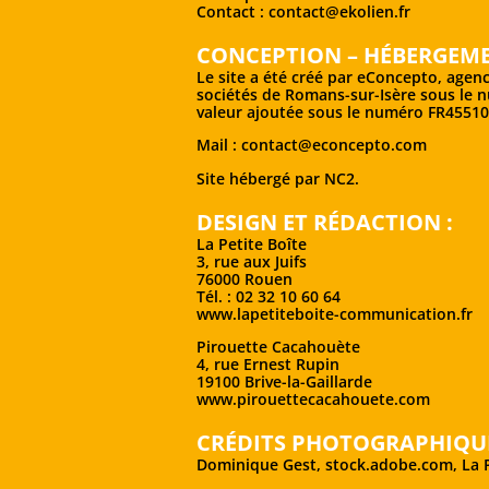
Contact : contact@ekolien.fr
CONCEPTION – HÉBERGEME
Le site a été créé par eConcepto, agen
sociétés de Romans-sur-Isère sous le nu
valeur ajoutée sous le numéro FR4551
Mail :
contact@econcepto.com
Site hébergé par NC2.
DESIGN ET RÉDACTION :
La Petite Boîte
3, rue aux Juifs
76000 Rouen
Tél. : 02 32 10 60 64
www.lapetiteboite-communication.fr
Pirouette Cacahouète
4, rue Ernest Rupin
19100 Brive-la-Gaillarde
www.pirouettecacahouete.com
CRÉDITS PHOTOGRAPHIQUE
Dominique Gest,
stock.adobe.com
, La