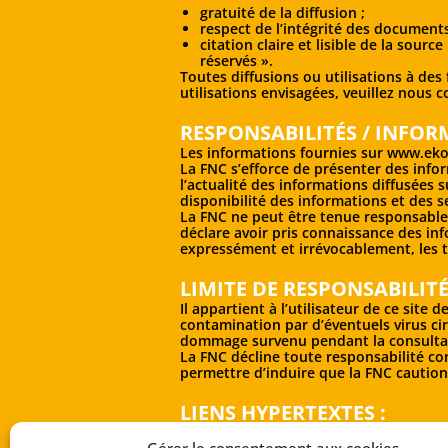
gratuité de la diffusion ;
respect de l’intégrité des documents
citation claire et lisible de la sour
réservés ».
Toutes diffusions ou utilisations à des
utilisations envisagées, veuillez nous c
RESPONSABILITÉS / INFOR
Les informations fournies sur
www.ekol
La FNC s’efforce de présenter des infor
l’actualité des informations diffusées 
disponibilité des informations et des se
La FNC ne peut être tenue responsable d
déclare avoir pris connaissance des info
expressément et irrévocablement, les t
LIMITE DE RESPONSABILITÉ
Il appartient à l’utilisateur de ce sit
contamination par d’éventuels virus cir
dommage survenu pendant la consultat
La FNC décline toute responsabilité conc
permettre d’induire que la FNC caution
LIENS HYPERTEXTES :
Nous vous proposons de nombreux liens