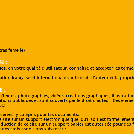
tras femelle)
N :
ez, en votre qualité d’utilisateur, connaître et accepter les terme
ation française et internationale sur le droit d’auteur et la proprié
 :
 (textes, photographies, vidéos, créations graphiques, illustratio
ations publiques et sont couverts par le droit d’auteur. Ces éléme
NC).
éservés, y compris pour les documents.
 site sur un support électronique quel qu’il soit est formellemen
oduction de ce site sur un support papier est autorisée pour des f
 des trois conditions suivantes :