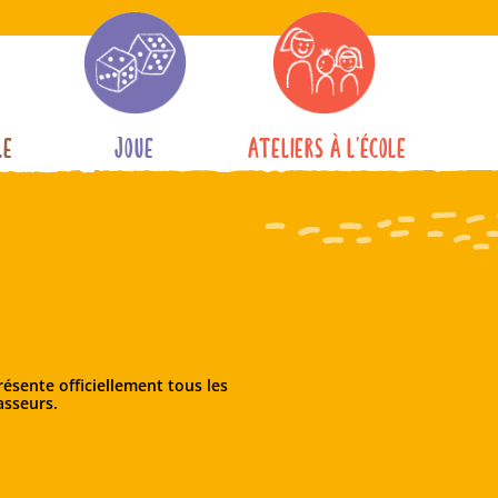
le
Joue
Ateliers à l’école
résente officiellement tous les
asseurs.