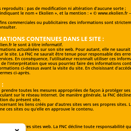
 reproduits : pas de modification ni altération d’aucune sorte ;
ce indiquant le nom « Ekolien », et la mention : « ©
www.ekolien.fr
–
 fins commerciales ou publicitaires des informations sont strictem
onsulter.
MATIONS CONTENUES DANS LE SITE :
ien.fr
le sont à titre informatif.
mations actualisées sur son site web. Pour autant, elle ne saurait
sur le site. La FNC ne saurait être tenue pour responsable des er
rvices. En conséquence, l’utilisateur reconnaît utiliser ces infor
e l’interprétation que vous pourriez faire des informations conte
rmations ci-dessus avant la visite du site. En choisissant d’accéder
ermes ci-après.
 :
e de prendre toutes les mesures appropriées de façon à protéger ses
culant sur le réseau Internet. De manière générale, la FNC déclin
ion du présent site.
ernant les liens créés par d’autres sites vers ses propres sites. L
ne ces sites ou qu’elle en approuve le contenu.
 vers d’autres sites web. La FNC décline toute responsabilité 