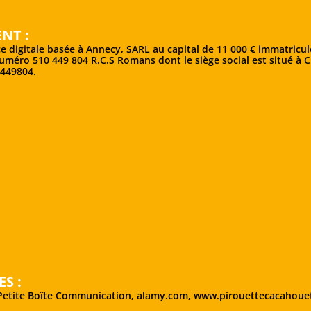
NT :
ce digitale basée à Annecy, SARL au capital de 11 000 € immatricu
méro 510 449 804 R.C.S Romans dont le siège social est situé à Cha
0449804.
S :
 Petite Boîte Communication, alamy.com, www.pirouettecacahoue