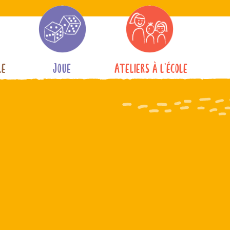
le
Joue
Ateliers à l’école