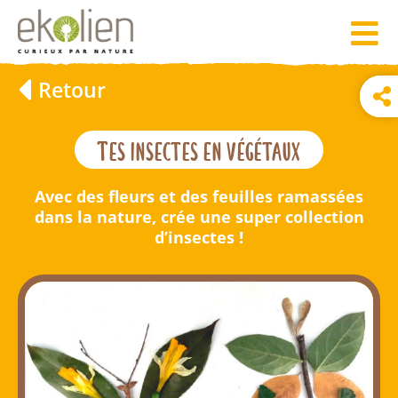
Retour
Tes insectes en végétaux
Avec des fleurs et des feuilles ramassées
dans la nature, crée une super collection
d’insectes !