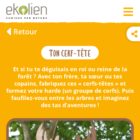
Retour
Ton cerf-tête
Et si tu te déguisais en roi ou reine de la
forêt ? Avec ton frère, ta sœur ou tes
copains, fabriquez ces « cerfs-têtes » et
formez votre harde (un groupe de cerfs). Puis
faufilez-vous entre les arbres et imaginez
des tas d’aventures !