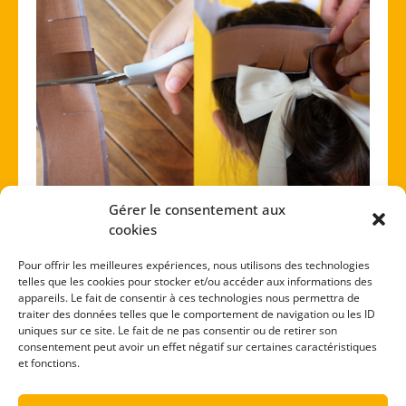
Gérer le consentement aux
Étape 3
cookies
Coupe les traits noirs
des languettes marron.
Maintenant trouve le
cran à ta taille
et insère
Pour offrir les meilleures expériences, nous utilisons des technologies
les languettes l’une dans l’autre. Bravo,
te voici
telles que les cookies pour stocker et/ou accéder aux informations des
couronné
!
appareils. Le fait de consentir à ces technologies nous permettra de
traiter des données telles que le comportement de navigation ou les ID
uniques sur ce site. Le fait de ne pas consentir ou de retirer son
consentement peut avoir un effet négatif sur certaines caractéristiques
Télécharge la fiche
et fonctions.