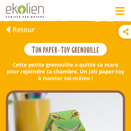
Retour
Ton paper-toy grenouille
Cette petite grenouille a quitté sa mare
pour rejoindre ta chambre. Un joli paper-toy
à monter toi-même !