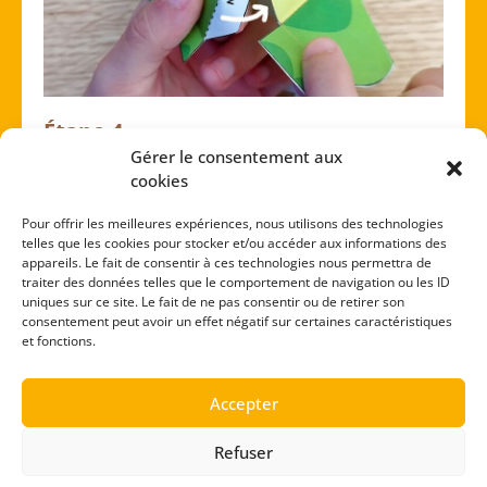
Étape 4
Gérer le consentement aux
Colle les languettes numéro 2
sur les côtés
jaunes de la grenouille.
cookies
Enfin, colle les pattes avant ensemble.
Ton
paper-toy grenouille est terminé
.
Pour offrir les meilleures expériences, nous utilisons des technologies
Tu peux jouer avec, l’offrir ou le poser sur ton
telles que les cookies pour stocker et/ou accéder aux informations des
bureau en guise de déco !
appareils. Le fait de consentir à ces technologies nous permettra de
traiter des données telles que le comportement de navigation ou les ID
uniques sur ce site. Le fait de ne pas consentir ou de retirer son
consentement peut avoir un effet négatif sur certaines caractéristiques
Télécharge la fiche
et fonctions.
Accepter
Refuser