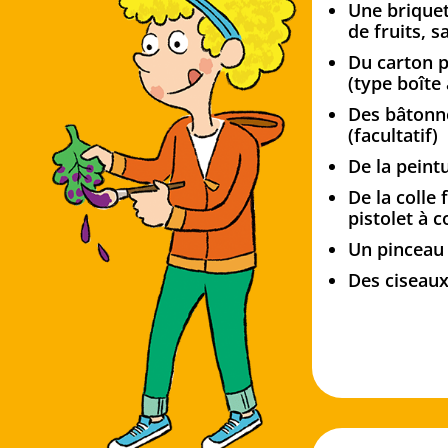
Une briquet
de fruits, 
Du carton p
(type boîte
Des bâtonne
(facultatif)
De la peint
De la colle 
pistolet à c
Un pinceau
Des ciseau