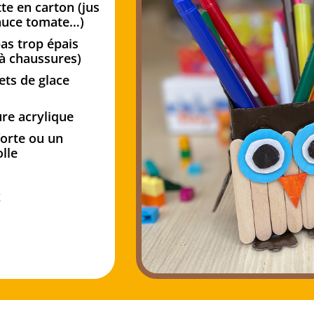
te en carton (jus
sauce tomate…)
as trop épais
 à chaussures)
ts de glace
ure acrylique
forte ou un
olle
x