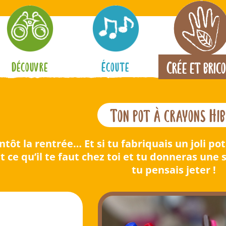
Crée et bric
Découvre
Écoute
Ton pot à crayons Hi
ntôt la rentrée… Et si tu fabriquais un joli p
t ce qu’il te faut chez toi et tu donneras une
tu pensais jeter !