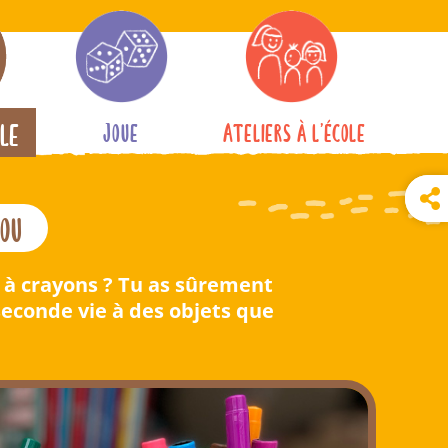
ole
Joue
Ateliers à l’école
bou
ot à crayons ? Tu as sûrement
 seconde vie à des objets que