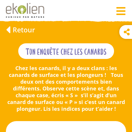
Retour
Ton enquête chez les canards
Chez les canards, il y a deux clans : les
canards de surface et les plongeurs ! Tous
deux ont des comportements bien
différents. Observe cette scène et, dans
chaque case, écris « S » s’il s’agit d’un
canard de surface ou « P » si c’est un canard
plongeur. Lis les indices pour t’aider !