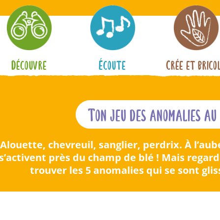
Découvre
Écoute
Crée et brico
Ton jeu des anomalies au
Alouette, chevreuil, sanglier, perdrix. À l’
s’activent près du champ de blé ! Mais regard
trouver les 5 anomalies qui se sont gli