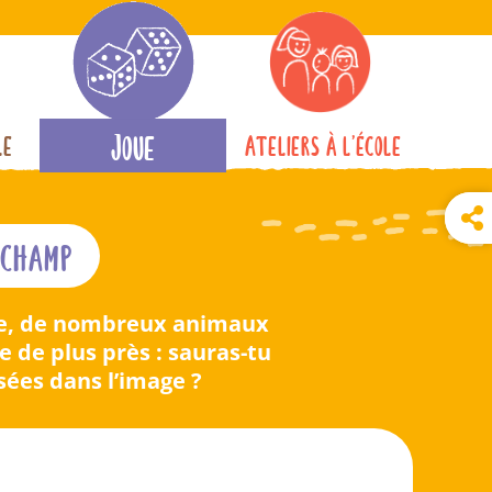
Joue
le
Ateliers à l’école
 champ
aube, de nombreux animaux
e de plus près : sauras-tu
ssées dans l’image ?