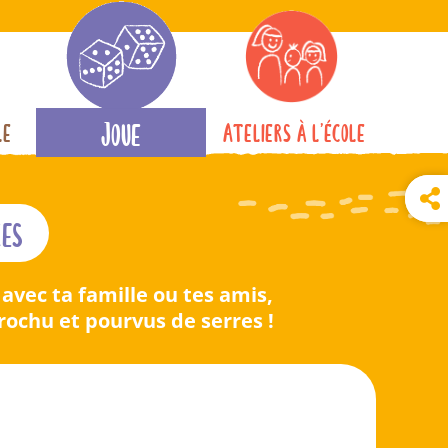
Joue
le
Ateliers à l’école
ces
avec ta famille ou tes amis,
rochu et pourvus de serres !