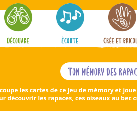
Découvre
Écoute
Crée et brico
Ton mémory des rapa
coupe les cartes de ce jeu de mémory et joue 
ur découvrir les rapaces, ces oiseaux au bec c