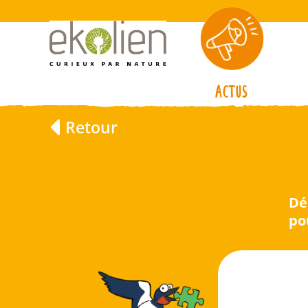
Actus
Retour
Dé
po