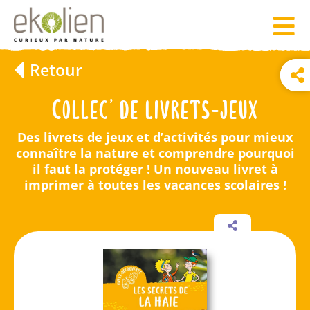
Retour
Collec’ de livrets-jeux
Des livrets de jeux et d’activités pour mieux
connaître la nature et comprendre pourquoi
il faut la protéger ! Un nouveau livret à
imprimer à toutes les vacances scolaires !