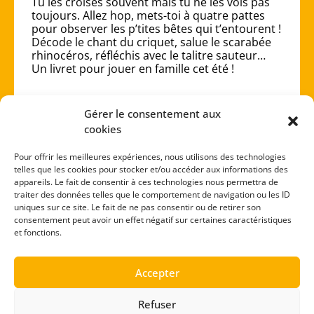
Tu les croises souvent mais tu ne les vois pas
toujours. Allez hop, mets-toi à quatre pattes
pour observer les p’tites bêtes qui t’entourent !
Décode le chant du criquet, salue le scarabée
rhinocéros, réfléchis avec le talitre sauteur…
Un livret pour jouer en famille cet été !
Gérer le consentement aux
cookies
Télécharge
Feuillette
Pour offrir les meilleures expériences, nous utilisons des technologies
telles que les cookies pour stocker et/ou accéder aux informations des
appareils. Le fait de consentir à ces technologies nous permettra de
traiter des données telles que le comportement de navigation ou les ID
uniques sur ce site. Le fait de ne pas consentir ou de retirer son
consentement peut avoir un effet négatif sur certaines caractéristiques
1
2
3
et fonctions.
Accepter
Refuser