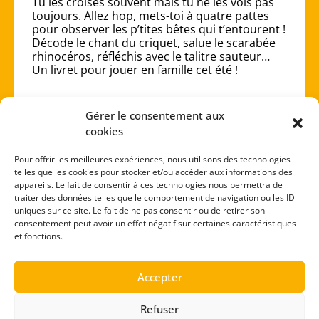
Tu les croises souvent mais tu ne les vois pas
toujours. Allez hop, mets-toi à quatre pattes
pour observer les p’tites bêtes qui t’entourent !
Décode le chant du criquet, salue le scarabée
rhinocéros, réfléchis avec le talitre sauteur…
Un livret pour jouer en famille cet été !
Gérer le consentement aux
cookies
Télécharge
Feuillette
Pour offrir les meilleures expériences, nous utilisons des technologies
telles que les cookies pour stocker et/ou accéder aux informations des
appareils. Le fait de consentir à ces technologies nous permettra de
traiter des données telles que le comportement de navigation ou les ID
uniques sur ce site. Le fait de ne pas consentir ou de retirer son
consentement peut avoir un effet négatif sur certaines caractéristiques
1
2
3
et fonctions.
Accepter
Refuser