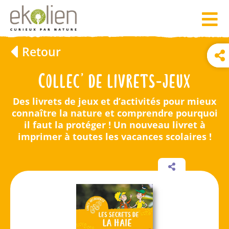
Retour
Collec’ de livrets-jeux
Des livrets de jeux et d’activités pour mieux
connaître la nature et comprendre pourquoi
il faut la protéger ! Un nouveau livret à
imprimer à toutes les vacances scolaires !