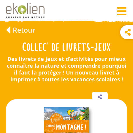
Retour
Collec’ de livrets-jeux
Des livrets de jeux et d’activités pour mieux
connaître la nature et comprendre pourquoi
il faut la protéger ! Un nouveau livret à
imprimer à toutes les vacances scolaires !