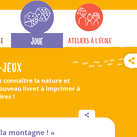
Joue
le
Ateliers à l’école
-jeux
x connaître la nature et
nouveau livret à imprimer à
ires !
 la montagne ! »