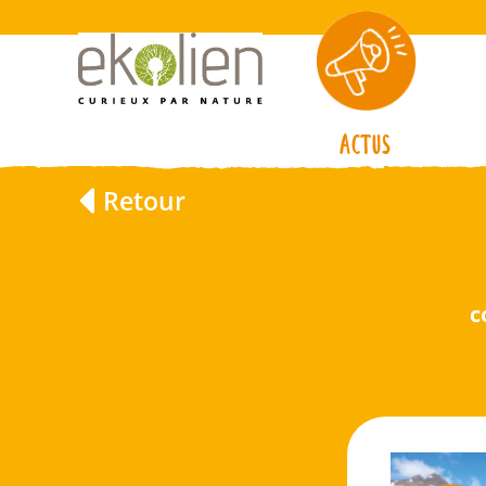
Actus
Retour
c