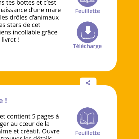
 tes bottes et c’est
a naissance d’une mare
Feuillette
 les drôles d’animaux
es stars de cet
ens incollable grâce
livret !
Télécharge
e !
et contient 5 pages à
nger au cœur de la
alme et créatif. Ouvre
Feuillette
 trouver les détails