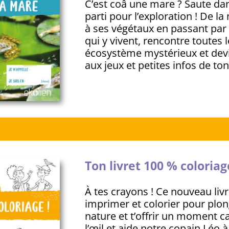
C’est coâ une mare ? Saute dans
parti pour l’exploration ! De l
à ses végétaux en passant par
qui y vivent, rencontre toutes l
écosystème mystérieux et devi
aux jeux et petites infos de ton 
Ton livret 100 % coloriag
À tes crayons ! Ce nouveau livr
imprimer et colorier pour plo
nature et t’offrir un moment c
l’œil et aide notre copain Léo à