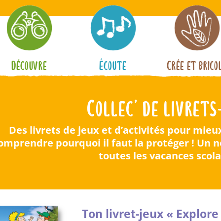
Découvre
Écoute
Crée et brico
Collec’ de livrets
Des livrets de jeux et d’activités pour mieu
omprendre pourquoi il faut la protéger ! Un 
toutes les vacances scola
Ton livret-jeux « Explore