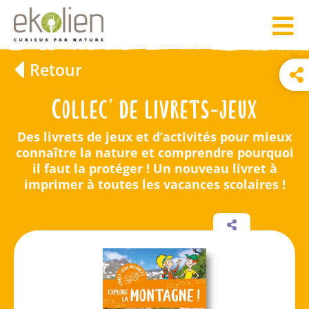
Retour
Collec’ de livrets-jeux
Des livrets de jeux et d’activités pour mieux
connaître la nature et comprendre pourquoi
il faut la protéger ! Un nouveau livret à
imprimer à toutes les vacances scolaires !